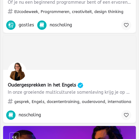
Of je nu een beginnend programmeur bent of een ervaren docent, deze lessen bieden een geweldige kans om…
EUcodeweek, Programmeren, creativiteit, design thinking
gastles
nascholing
Oudergesprekken in het Engels
In onze groeiende multiculturele samenleving krijg je op school en in de klas steeds vaker te maken met…
gesprek, Engels, docententraining, ouderavond, internationalise
nascholing
€€