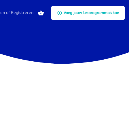
gen
of
Registreren
Voeg jouw lesprogramma's toe