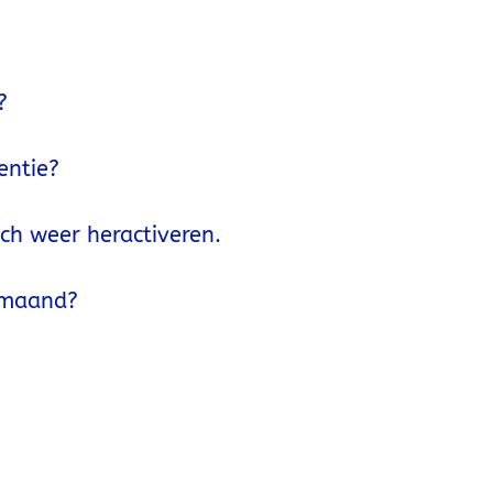
?
entie?
och weer heractiveren.
n maand?