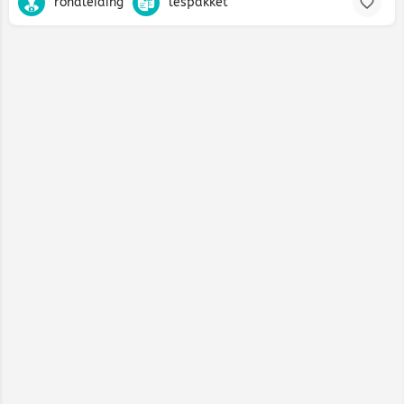
rondleiding
lespakket