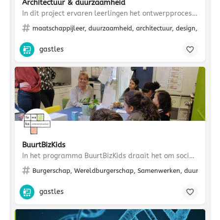
Architectuur & duurzaamheid
In dit project ervaren leerlingen het ontwerpproces in een ruimtelijke en technische opgave waarin…
maatschappijleer, duurzaamheid, architectuur, design, O&O, N
gastles
BuurtBizKids
In het programma BuurtBizKids draait het om sociaal ondernemen. Kinderen verkennen hun eigen wijk en gaan op…
Burgerschap, Wereldburgerschap, Samenwerken, duurzaamhe
gastles