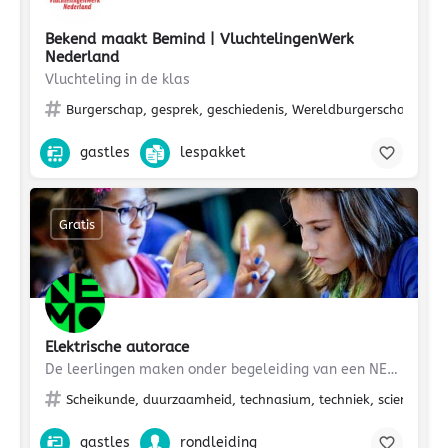
Bekend maakt Bemind | VluchtelingenWerk
Nederland
Vluchteling in de klas
Burgerschap, gesprek, geschiedenis, Wereldburgerschap, migra
gastles
lespakket
Gratis
Elektrische autorace
De leerlingen maken onder begeleiding van een NEMO medewerker een elektrische auto met eenvoudige materialen.…
Scheikunde, duurzaamheid, technasium, techniek, science, natu
gastles
rondleiding