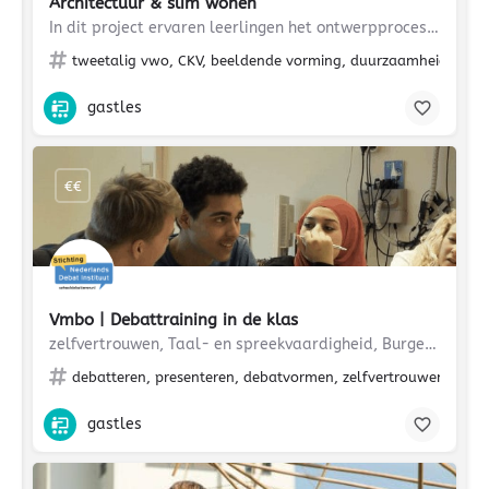
Architectuur & slim wonen
In dit project ervaren leerlingen het ontwerpproces in een ruimtelijke opgave waarin de toekomst van het…
tweetalig vwo, CKV, beeldende vorming, duurzaamheid, archit
gastles
€€
Vmbo | Debattraining in de klas
zelfvertrouwen, Taal- en spreekvaardigheid, Burgerschap, Argumenteren
debatteren, presenteren, debatvormen, zelfvertrouwen, Taal
gastles