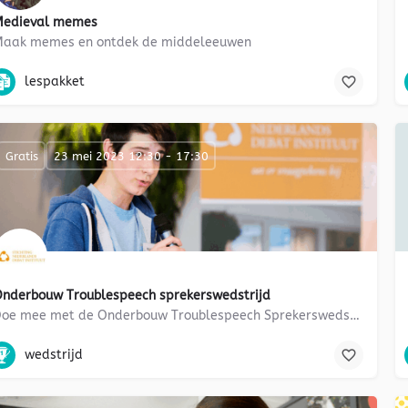
Medieval memes
aak memes en ontdek de middeleeuwen
Taal- en spreekvaardigheid, Engels, geschiedenis, Kunst, Geloof, medi
lespakket
Gratis
23 mei 2023 12:30 - 17:30
nderbouw Troublespeech sprekerswedstrijd
Doe mee met de Onderbouw Troublespeech Sprekerswedstrijd!
debatteren, presenteren, debatvormen, mediawijsheid, communiceren
wedstrijd