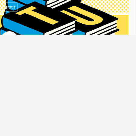
Gratis
STUK!
Fragmenten om (voor) te lezen voor onderbouw vmbo en praktijkonderwijs
Burgerschap, gesprek, communiceren
duurzaamheid, pesten, Sport, oorlog, poëzie, lezen, leesplezier, iden
gastles
lespakket
Gratis