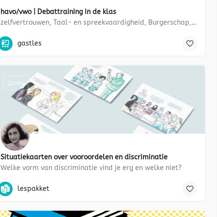
havo/vwo | Debattraining in de klas
zelfvertrouwen, Taal- en spreekvaardigheid, Burgerschap, Argumenteren
awijsheid, sociale media, literatuur, verhalen, schrijven, middeleeuwen
debatteren, presenteren, debatvormen, zelfvertrouwen, Taal- en sp
gastles
Gratis
Situatiekaarten over vooroordelen en discriminatie
Welke vorm van discriminatie vind je erg en welke niet?
, nepnieuws, fakenews, sociale media
debatteren, debatvormen, Taal- en spreekvaardigheid, Burgerschap, 
lespakket