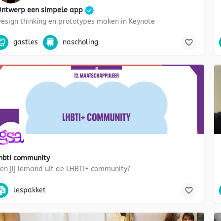
ntwerp een simpele app
esign thinking en prototypes maken in Keynote
Programmeren
gastles
nascholing
Gratis
hbti community
en jij iemand uit de LHBTI+ community?
gesprek, maatschappijleer, gender, mentorles, homoseksualiteit, paar
lespakket