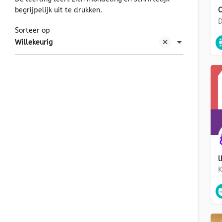
begrijpelijk uit te drukken.
O
D
Sorteer op
Willekeurig
l
K