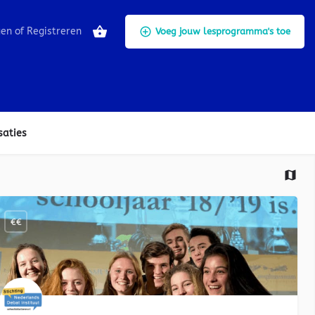
gen
of
Registreren
Voeg jouw lesprogramma's toe
saties
€€