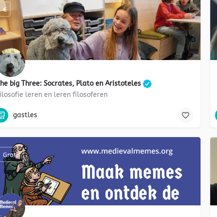
€
he big Three: Socrates, Plato en Aristoteles
ilosofie leren en leren filosoferen
Burgerschap, wereldoriëntatie, 21e eeuwse vaardigheden, filosofie
gastles
Gratis