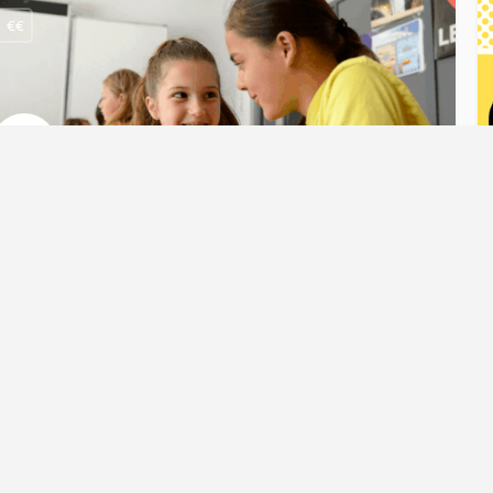
€€
asisschool | debattraining
ebattraining in de klas
ogte
debatteren, presenteren, debatvormen, Taal- en spreekvaardigheid, 
gastles
n schrijf je in voor de maandelijkse nieuwsbrief
€€
rammamaker