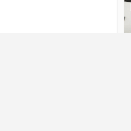
b
D
Blijf op de ho
Blijf op de hoogte e
Docent
Prog