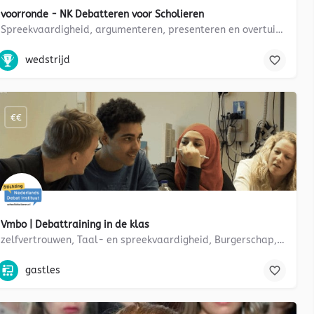
voorronde - NK Debatteren voor Scholieren
Spreekvaardigheid, argumenteren, presenteren en overtuigingskracht
debatteren, presenteren, MUN, debatvormen, zelfvertrouwen, Taal-
wedstrijd
€€
Vmbo | Debattraining in de klas
zelfvertrouwen, Taal- en spreekvaardigheid, Burgerschap, Argumenteren
se vrijdag
debatteren, presenteren, debatvormen, zelfvertrouwen, Taal- en sp
gastles