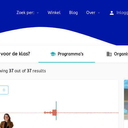
Zoek per:
Winkel
Blog
Over
Inlog
 voor de klas?
Programma’s
Organi
wing
37
out of
37
results
€€