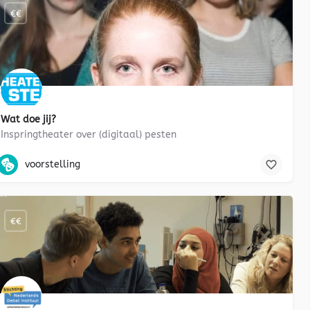
€€
Wat doe jij?
Inspringtheater over (digitaal) pesten
voorstelling, acteren, mediawijsheid, sociale media, mentorles, peste
voorstelling
€€