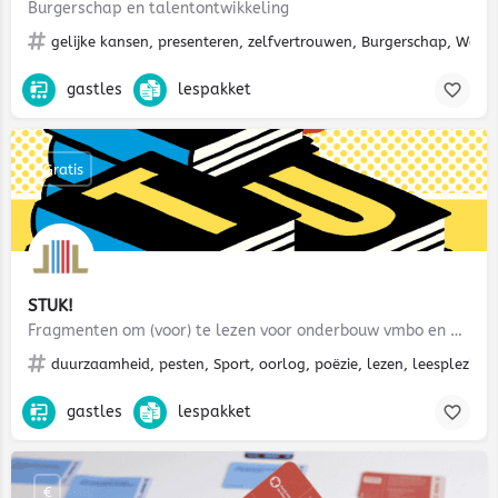
Burgerschap en talentontwikkeling
gelijke kansen, presenteren, zelfvertrouwen, Burgerschap, Werel
gastles
lespakket
Gratis
STUK!
Fragmenten om (voor) te lezen voor onderbouw vmbo en praktijkonderwijs
duurzaamheid, pesten, Sport, oorlog, poëzie, lezen, leesplezier, 
gastles
lespakket
€