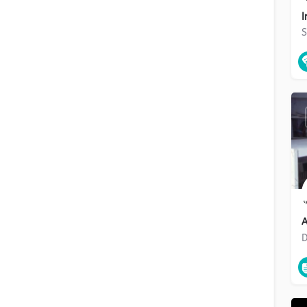
I
S
A