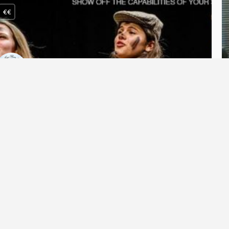
€€
ittle Victorians Evening Show
Our evening performances of Little Victorians are designed as a showcase for your school to illustrate to…
ogte
zelfvertrouwen, Taal- en spreekvaardigheid, taal, voorstelling, tweet
voorstelling
n schrijf je in voor de maandelijkse nieuwsbrief
€€
rammamaker