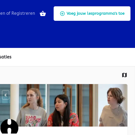
gen
of
Registreren
Voeg jouw lesprogramma's toe
saties
€