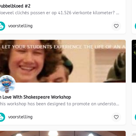
ubbelbloed #2
Hoeveel clichés passen er op 41.526 vierkante kilometer? Want Nederland lijkt klein, maar de misverstanden…
Burgerschap, voorstelling, drama, CKV, maatschappijleer, veelkleurig 
voorstelling
n Love With Shakespeare Workshop
This workshop has been designed to promote an understanding and appreciation of the life, times and works of…
presenteren, Taal- en spreekvaardigheid, taal, voorstelling, tweetali
voorstelling