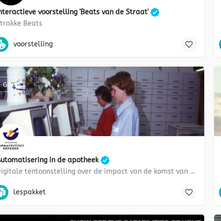
nteractieve voorstelling 'Beats van de Straat'
trakke Beats
presenteren, voorstelling, Kunst, CKV, muziek, Lichamelijke beweging, a
voorstelling
Gratis
utomatisering in de apotheek
Digitale tentoonstelling over de impact van de komst van de computer
laptop, voorstelling, geschiedenis, maatschappijleer, mediawijsheid, B
lespakket