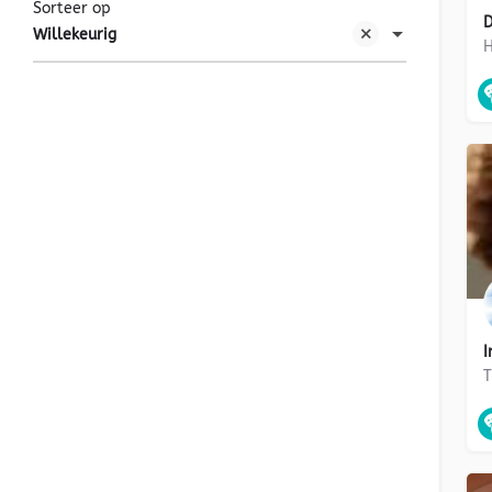
Sorteer op
D
Willekeurig
I