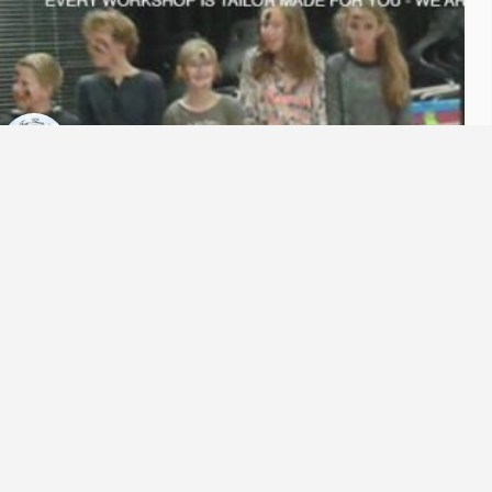
Drama Workshop
ALL students gain PRACTICAL experience! Drama is a powerful teaching and enabling tool, when applied to life…
alig vwo, tweetalig onderwijs, Engels, geschiedenis, drama
presenteren, zelfvertrouwen, voorstelling, gesprek, tweetalig vwo, 
gastles
Gratis