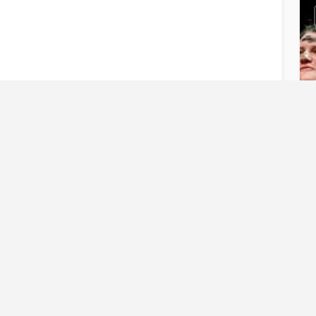
L
Blijf op de ho
Blijf op de hoogte e
Docent
Prog