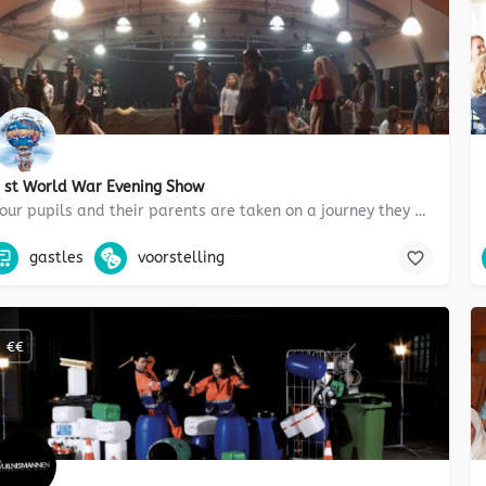
 st World War Evening Show
Your pupils and their parents are taken on a journey they will never forget. A very poignant and moving…
zelfvertrouwen, Taal- en spreekvaardigheid, taal, voorstelling, tweet
gastles
voorstelling
€€