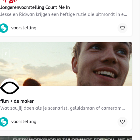
Jongerenvoorstelling Count Me In
Jesse en Ridwan krijgen een heftige ruzie die uitmondt in een flinke scheld- en vechtpartij. Ridwan is bang…
voorstelling, veelkleurig Nederland, integratie, tolerantie, sociale 
fval, interactie, drum, plastic
voorstelling
€
film + de maker
Wat zou jij doen als je scenarist, geluidsman of cameraman was? En waarom eigenlijk is er bij deze film voor…
film, voorstelling, gesprek, CKV, mediawijsheid, beeldvorming
eroepenoriëntatie, bedrijfsleven, zorg
voorstelling