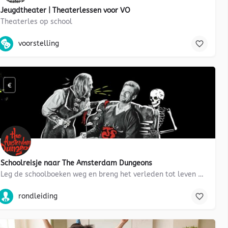
Jeugdtheater | Theaterlessen voor VO
Theaterles op school
Nederland, dans, mentorles, racisme, discriminatie, verhalen, cultuur
voorstelling, dans
voorstelling
€
Schoolreisje naar The Amsterdam Dungeons
Leg de schoolboeken weg en breng het verleden tot leven met een geschiedenisles om nooit te vergeten! Met…
g vwo, tweetalig onderwijs, Engels, eerste wereldoorlog, geschiedenis, 
voorstelling, tweetalig vwo, geschiedenis, drama, maatschappijlee
rondleiding