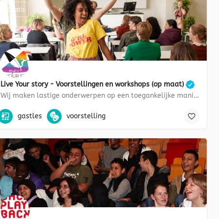
Gratis
Live Your story - Voorstellingen en workshops (op maat)
Wij maken lastige onderwerpen op een toegankelijke manier bespreekbaar
alig vwo, tweetalig onderwijs, Engels, eerste wereldoorlog, geschiedeni
cannabis, voorstelling, paarse vrijdag, gesprek, discriminatie, drama
gastles
voorstelling