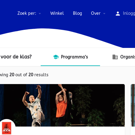
Zoek per:
Winkel
Blog
Over
Inlog
 voor de klas?
Programma’s
Organi
wing
20
out of
20
results