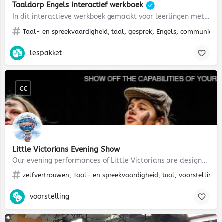
Taaldorp Engels interactief werkboek
In dit interactieve werkboek gemaakt voor leerlingen met een iPad, bereid je jouw leerlingen voor op een…
Taal- en spreekvaardigheid, taal, gesprek, Engels, communiceren,
lespakket
€€
Little Victorians Evening Show
Our evening performances of Little Victorians are designed as a showcase for your school to illustrate to…
zelfvertrouwen, Taal- en spreekvaardigheid, taal, voorstelling,
voorstelling