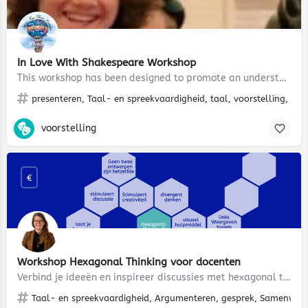
In Love With Shakespeare Workshop
This workshop has been designed to promote an understanding and appreciation of the life, times and works of…
presenteren, Taal- en spreekvaardigheid, taal, voorstelling, twe
voorstelling
€
Workshop Hexagonal Thinking voor docenten
Verbind je ideeën en inspireer discussies met hexagonal thinking
Taal- en spreekvaardigheid, Argumenteren, gesprek, Samenwerken