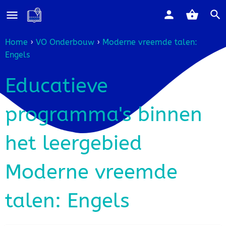
Home
›
VO Onderbouw
›
Moderne vreemde talen:
Engels
Educatieve
programma's binnen
het leergebied
Moderne vreemde
talen: Engels