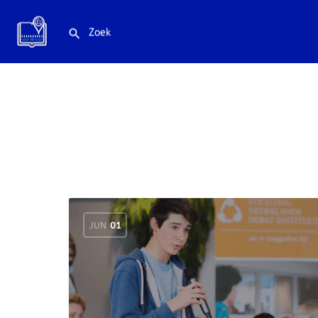
JUN
01