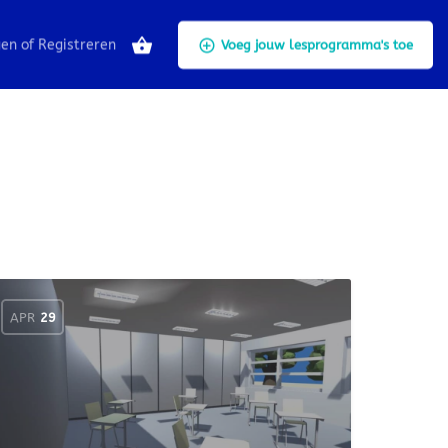
gen
of
Registreren
Voeg jouw lesprogramma's toe
APR
29