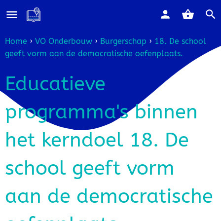
Home
›
VO Onderbouw
›
Burgerschap
›
18. De school
geeft vorm aan de democratische oefenplaats.
Educatieve
programma's binnen
het kerndoel 18. De
school geeft vorm
aan de democratische