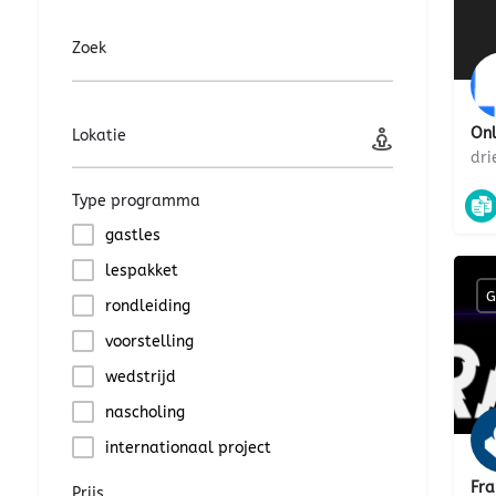
Zoek
Onl
Lokatie
dri
Type programma
gastles
lespakket
G
rondleiding
voorstelling
wedstrijd
nascholing
internationaal project
Fr
Prijs