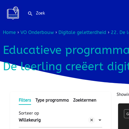
Home
›
VO Onderbouw
›
Digitale geletterdheid
›
22. De l
Educatieve programma'
De leerling creëert dig
Showi
Filters
Type programma
Zoektermen
Sorteer op
G
Willekeurig