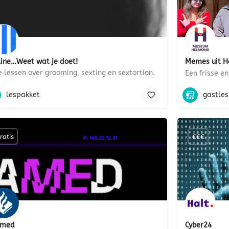
ine…Weet wat je doet!
Memes uit 
e lessen over grooming, sexting en sextortion.
gesprek, mediawijsheid, communiceren, sociale media, mentorles, peste
Burgersch
lespakket
gastles
ratis
€€€
amed
Cyber24