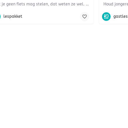
Dat je geen fiets mag stelen, dat weten ze wel. Maar jongeren hebben vaak geen idee wat er online precies…
Burgerschap, mediawijsheid, ict-geletterdheid, veiligheid, sociale media
sociale me
lespakket
gastles