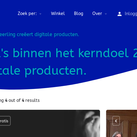
Zoek per:
Winkel
Blog
Over
Inlog
eerling creëert digitale producten.
s binnen het kerndoel 
itale producten.
ng
4
out of
4
results
ratis
€