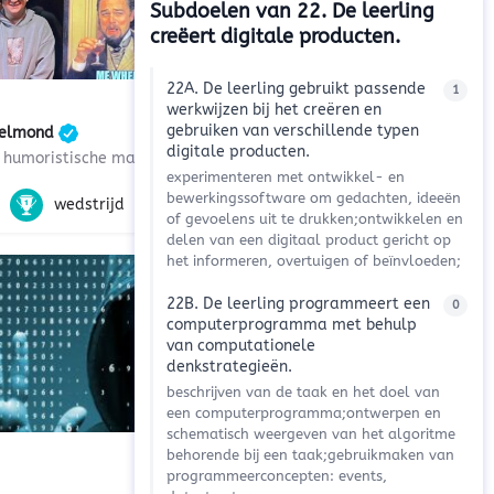
Subdoelen van 22. De leerling
creëert digitale producten.
22A. De leerling gebruikt passende
1
werkwijzen bij het creëren en
gebruiken van verschillende typen
Helmond
digitale producten.
Een frisse en humoristische manier om naar het verleden en het heden te kijken.
experimenteren met ontwikkel- en
n, seks, 21e eeuwse vaardigheden
ap, maatschappijleer
bewerkingssoftware om gedachten, ideeën
wedstrijd
+1
of gevoelens uit te drukken;ontwikkelen en
delen van een digitaal product gericht op
het informeren, overtuigen of beïnvloeden;
22B. De leerling programmeert een
0
computerprogramma met behulp
van computationele
denkstrategieën.
beschrijven van de taak en het doel van
een computerprogramma;ontwerpen en
schematisch weergeven van het algoritme
behorende bij een taak;gebruikmaken van
programmeerconcepten: events,