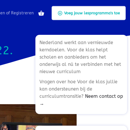
gen
of
Registreren
Voeg jouw lesprogramma's toe
Nederland werkt aan vernieuwde
22.
kerndoelen. Voor de klas helpt
scholen en aanbieders om het
onderwijs al nú te verbinden met het
nieuwe curriculum
Vragen over hoe Voor de klas jullie
kan ondersteunen bij de
curriculumtransitie?
Neem contact op
→