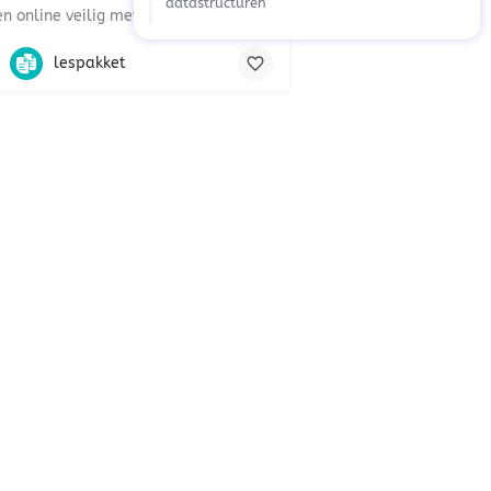
datastructuren
Houd jongeren online veilig met de serious game Cyber24
, mentorles, vriendschap, groepsdruk, politie
dia, mentorles, criminaliteit
lespakket