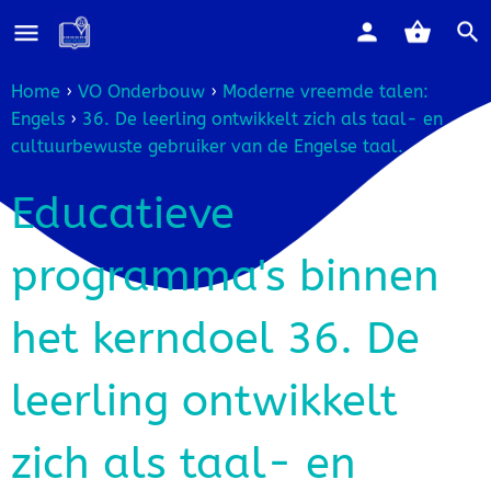
Home
›
VO Onderbouw
›
Moderne vreemde talen:
Engels
›
36. De leerling ontwikkelt zich als taal- en
cultuurbewuste gebruiker van de Engelse taal.
Educatieve
programma's binnen
het kerndoel 36. De
leerling ontwikkelt
zich als taal- en