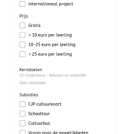
internationaal project
Prijs
Gratis
< 10 euro per leerling
10-25 euro per leerling
> 25 euro per leerling
Kerndoelen
VO Onderbouw
›
Rekenen en wiskunde
Geen resultaten.
Subsidies
CJP cultuurkaart
Schooltour
Cultuurbus
Vraag naar de mogelijkheden