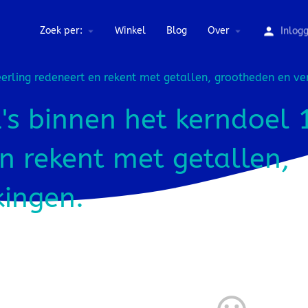
Zoek per:
Winkel
Blog
Over
Inlog
eerling redeneert en rekent met getallen, grootheden en ver
s binnen het kerndoel 
en rekent met getallen,
kingen.