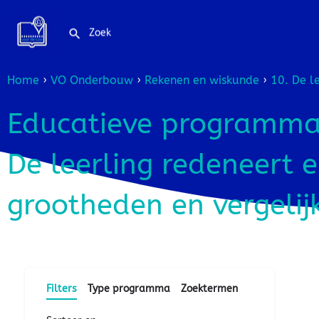
Home
›
VO Onderbouw
›
Rekenen en wiskunde
›
10. De l
Educatieve programma'
De leerling redeneert 
grootheden en vergelij
Filters
Type programma
Zoektermen