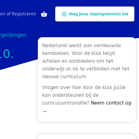
gen
of
Registreren
Voeg jouw lesprogramma's toe
gelijkingen.
Nederland werkt aan vernieuwde
10.
kerndoelen. Voor de klas helpt
scholen en aanbieders om het
onderwijs al nú te verbinden met het
nieuwe curriculum
Vragen over hoe Voor de klas jullie
kan ondersteunen bij de
curriculumtransitie?
Neem contact op
→