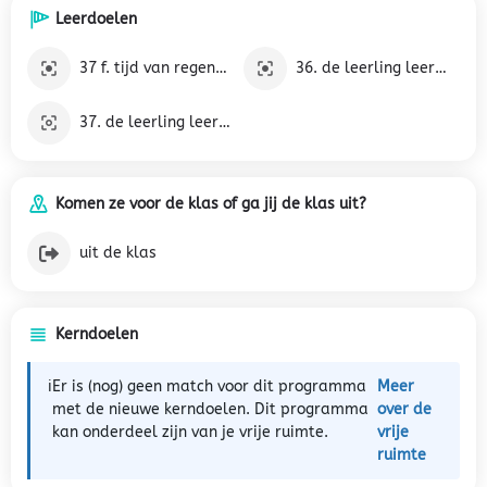
Leerdoelen
37 f. tijd van regenten en vorsten (1600–1700)
36. de leerling leert betekenisvolle vragen te stellen over maatschappelijke kwesties en verschijnselen, een beargumenteerd standpunt in te nemen en te verdedigen en respectvol met kritiek om te gaan.
37. de leerling leert een kader van tien tijdvakken te gebruiken om gebeurtenissen, ontwikkelingen en personen in hun tijd te plaatsen.
Komen ze voor de klas of ga jij de klas uit?
uit de klas
Kerndoelen
ℹ️
Er is (nog) geen match voor dit programma
Meer
met de nieuwe kerndoelen. Dit programma
over de
kan onderdeel zijn van je vrije ruimte.
vrije
ruimte