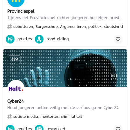
Provinciespel
Tijdens het Provinciespel richten jongeren hun eigen provincie in. Moet er meer streekvervoer komen, sneller…
debatteren, Burgerschap, Argumenteren, politiek, staatsinrichting
gastles
rondleiding
€€€
Cyber24
Houd jongeren online veilig met de serious game Cyber24
sociale media, mentorles, criminaliteit
gastles
lespakket