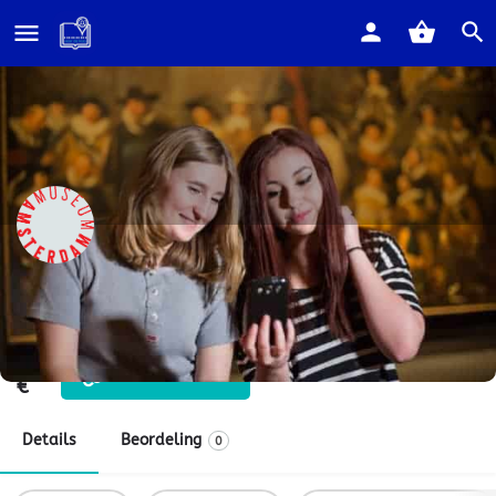
Home
Listings
#ZEVENTIENDEEEUW
#ZEVENTIENDEEEUW
Chatten met Hollanders uit de 17e eeuw
Prijs
Bezoek website
€
Details
Beordeling
0