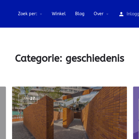
Zoek per:
Winkel
Blog
Over
Inlog
Categorie:
geschiedenis
JAN
27