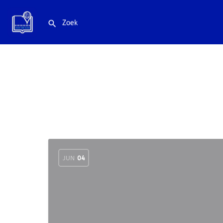
JUN
04