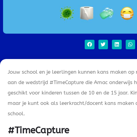
Jouw school en je leerlingen kunnen kans maken op 
aan de wedstrijd #TimeCapture die Amac onderwijs he
geschikt voor kinderen tussen de 10 en de 15 jaar. 
maar je kunt ook als leerkracht/docent kans maken o
school.
#TimeCapture