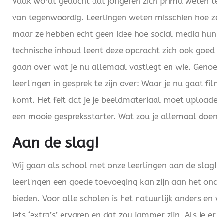
Vaak wordt gedacht dat jongeren zich prima weten t
van tegenwoordig. Leerlingen weten misschien hoe 
maar ze hebben echt geen idee hoe social media hun
technische inhoud leent deze opdracht zich ook goed
gaan over wat je nu allemaal vastlegt en wie. Gen
leerlingen in gesprek te zijn over: Waar je nu gaat f
komt. Het feit dat je je beeldmateriaal moet upload
een mooie gespreksstarter. Wat zou je allemaal doen
Aan de slag!
Wij gaan als school met onze leerlingen aan de slag!
leerlingen een goede toevoeging kan zijn aan het on
bieden. Voor alle scholen is het natuurlijk anders en 
iets ‘extra’s’ ervaren en dat zou jammer zijn. Als je e