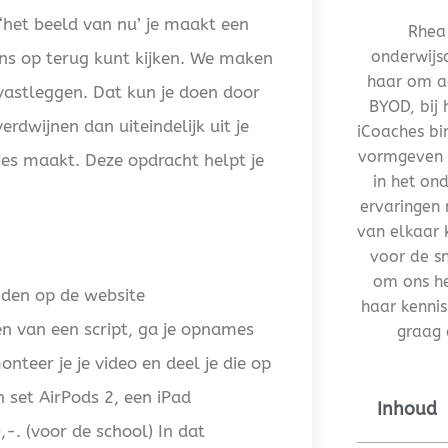
‘het beeld van nu’ je maakt een
Rhea 
onderwijs
ens op terug kunt kijken. We maken
haar om ad
vastleggen. Dat kun je doen door
BYOD, bij
rdwijnen dan uiteindelijk uit je
iCoaches bi
vormgeven v
jes maakt. Deze opdracht helpt je
in het on
ervaringen 
van elkaar k
voor de s
om ons h
inden op de website
haar kennis
en van een script, ga je opnames
graag 
teer je je video en deel je die op
 set AirPods 2, een iPad
Inhoud
-. (voor de school) In dat