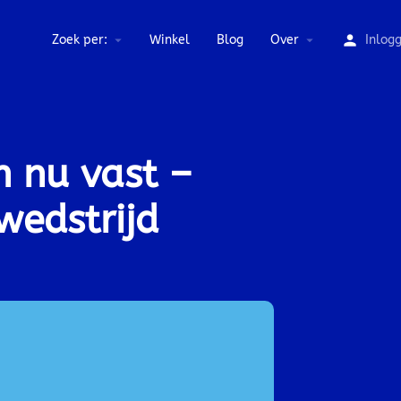
Zoek per:
Winkel
Blog
Over
Inlog
n nu vast –
wedstrijd