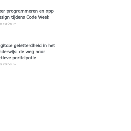
eer programmeren en app
esign tijdens Code Week
es verder >>
igitale geletterdheid in het
nderwijs: de weg naar
ctieve participatie
es verder >>