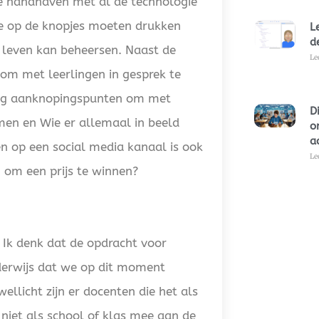
e handhaven met al de technologie
ze op de knopjes moeten drukken
L
d
 leven kan beheersen. Naast de
Le
 om met leerlingen in gesprek te
oeg aanknopingspunten om met
D
ilmen en Wie er allemaal in beeld
o
a
en op een social media kanaal is ook
Le
 om een prijs te winnen?
 Ik denk dat de opdracht voor
derwijs dat we op dit moment
wellicht zijn er docenten die het als
r niet als school of klas mee aan de