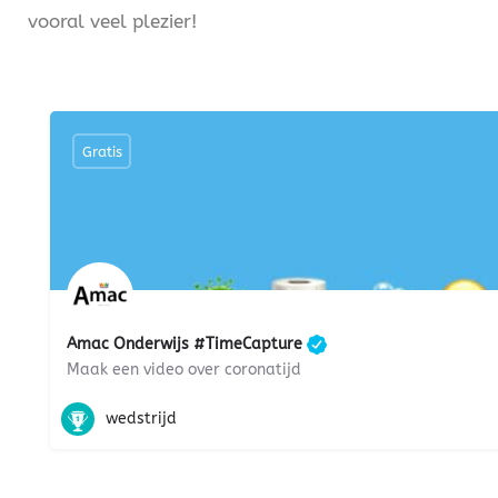
vooral veel plezier!
Gratis
Amac Onderwijs #TimeCapture
Maak een video over coronatijd
presenteren, Taal- en spreekvaardigheid, film, ict-gelette
wedstrijd