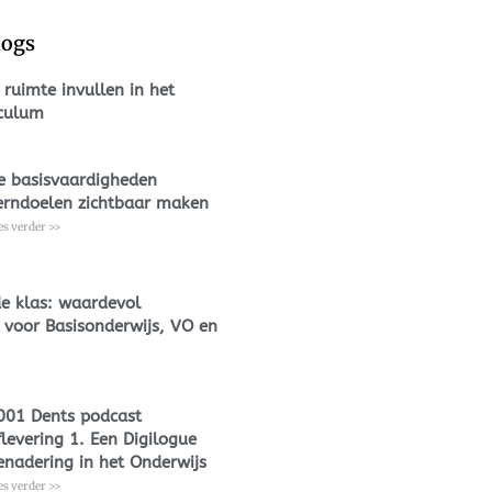
logs
 ruimte invullen in het
iculum
e basisvaardigheden
erndoelen zichtbaar maken
es verder >>
 de klas: waardevol
 voor Basisonderwijs, VO en
001 Dents podcast
flevering 1. Een Digilogue
enadering in het Onderwijs
es verder >>