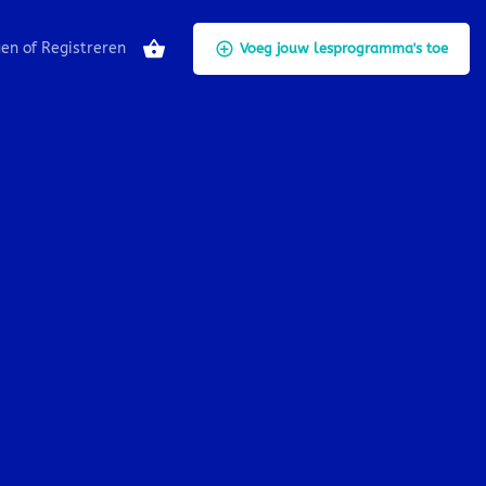
gen
of
Registreren
Voeg jouw lesprogramma's toe