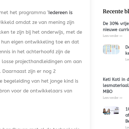
Recente b
 met het programma ‘
Iedereen is
ikkeld omdat ze van mening zijn
De 30% vrije
nieuwe curr
ken te zijn bij het onderwijs, met de
Lees verder >>
 hun eigen ontwikkeling toe en dat
D
nnis in het achterhoofd zijn de
k
Le
 4 losse projecthandleidingen om aan
. Daarnaast zijn er nog 2
Keti Koti in
 begeleiding van het jonge kind is
lesmateriaal
ebron voor de ontwikkelaars van
MBO
Lees verder >>
1
a
B
Le