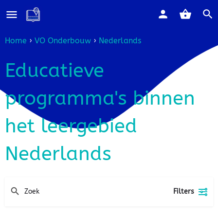
Home
›
VO Onderbouw
›
Nederlands
Educatieve
programma's binnen
het leergebied
Nederlands
Filters