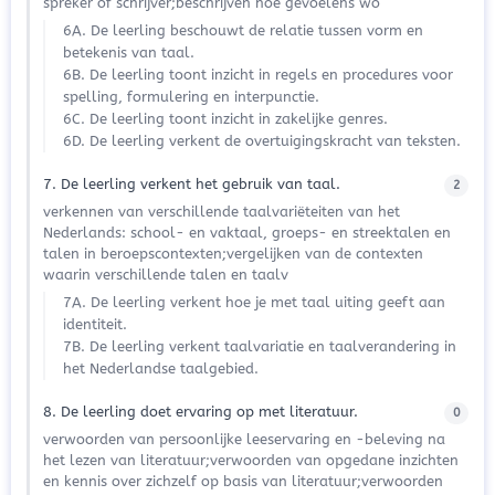
spreker of schrijver;beschrijven hoe gevoelens wo
6A. De leerling beschouwt de relatie tussen vorm en
betekenis van taal.
6B. De leerling toont inzicht in regels en procedures voor
spelling, formulering en interpunctie.
6C. De leerling toont inzicht in zakelijke genres.
6D. De leerling verkent de overtuigingskracht van teksten.
7. De leerling verkent het gebruik van taal.
2
verkennen van verschillende taalvariëteiten van het
Nederlands: school- en vaktaal, groeps- en streektalen en
talen in beroepscontexten;vergelijken van de contexten
waarin verschillende talen en taalv
7A. De leerling verkent hoe je met taal uiting geeft aan
identiteit.
7B. De leerling verkent taalvariatie en taalverandering in
het Nederlandse taalgebied.
8. De leerling doet ervaring op met literatuur.
0
verwoorden van persoonlijke leeservaring en -beleving na
het lezen van literatuur;verwoorden van opgedane inzichten
en kennis over zichzelf op basis van literatuur;verwoorden