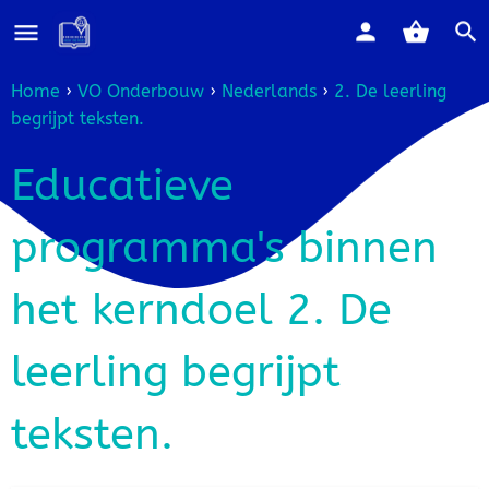
Home
›
VO Onderbouw
›
Nederlands
›
2. De leerling
begrijpt teksten.
Educatieve
programma's binnen
het kerndoel 2. De
leerling begrijpt
teksten.