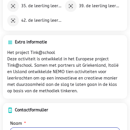
35. de leerling leert over zorg en leert zorgen voor zichzelf, anderen en zijn omgeving, en hoe hij de veiligheid van zichzelf en anderen in verschillende leefsituaties positief kan beïnvloeden
39. de leerling leert een eenvoudig onderzoek uit te voeren naar een actueel maatschappelijk verschijnsel en de uitkomsten daarvan te presenteren.
42. de leerling leert in eigen ervaringen en in de eigen omgeving effecten te herkennen van keuzes op het gebied van werk en zorg, wonen en recreëren, consumeren en budgetteren, verkeer en milieu.
Extra informatie
Het project Tink@school
Deze activiteit is ontwikkeld in het Europese project
Tink@school. Samen met partners uit Griekenland, Italië
en IJsland ontwikkelde NEMO tien activiteiten voor
leerkrachten om op een innovatieve en creatieve manier
met duurzaamheid aan de slag te laten gaan in de klas
op basis van de methodiek tinkeren.
Contactformulier
Naam