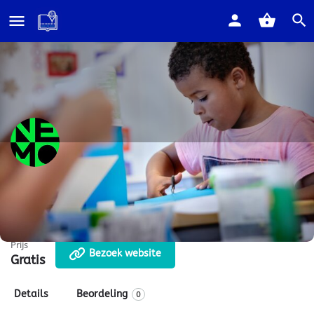
Home
Listings
Duurzaamheidskalender
Duurzaamheidskalender
Leerlingen maken een kalender om duurzame acties te
promoten en bewustzijn te vergroten
Prijs
Bezoek website
Gratis
Details
Beordeling
0