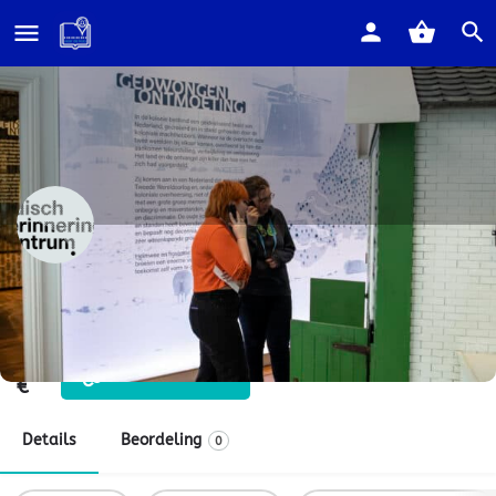
Home
Listings
(ON)ZICHTBARE SPOREN
(ON)ZICHTBARE SPOREN
Het koloniale verleden van Nederland en Indonesië
Prijs
Bezoek website
€
Details
Beordeling
0