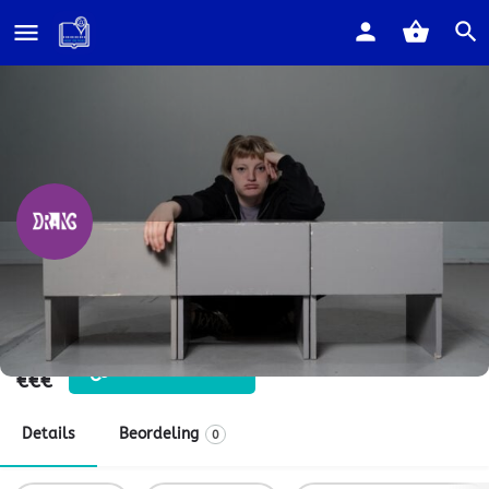
Home
Listings
Inside Out
Inside Out
Een interactieve voorstelling over mentale gezondheid
Prijs
Bezoek website
€€€
Details
Beordeling
0