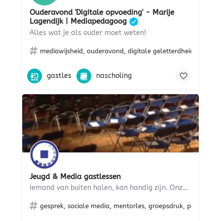
Ouderavond 'Digitale opvoeding' - Marije
Lagendijk | Mediapedagoog
Alles wat je als ouder moet weten!
mediawijsheid, ouderavond, digitale geletterdheid, opvoed
gastles
nascholing
Jeugd & Media gastlessen
Iemand van buiten halen, kan handig zijn. Onze gastdocenten zijn ervaren in moeilijke onderwerpen. We praten…
gesprek, sociale media, mentorles, groepsdruk, pesten, versl