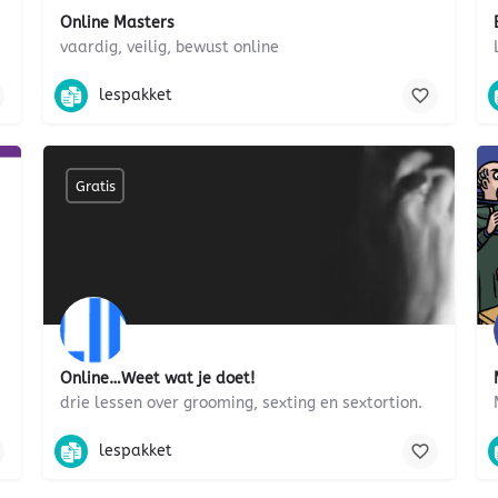
Online Masters
vaardig, veilig, bewust online
Burgerschap, Programmeren, Robotica, Robots, VR, gaming, 
mmunity, diversiteit
lespakket
Gratis
Online…Weet wat je doet!
drie lessen over grooming, sexting en sextortion.
sualiteit, paarse vrijdag
gesprek, mediawijsheid, communiceren, sociale media, ment
lespakket