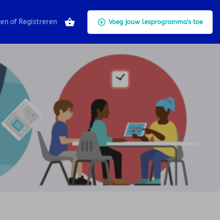
Home
Listings
Inclusieve app ontwerpen
gen
of
Registreren
Voeg jouw lesprogramma's toe