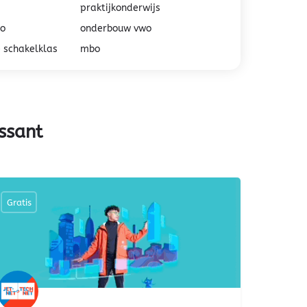
praktijkonderwijs
o
onderbouw vwo
e schakelklas
mbo
ssant
Gratis