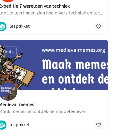
Expeditie 7 werelden van techniek
Laat je leerlingen zien hoe divers techniek en technologie is.
nepnieuws, 21e eeuwse vaardigheden, verslaving, digitale geletterdheid
wereldhandel, wereldoriëntatie, mediawijsheid, veiligheid, natuur, W
lespakket
Gratis
Medieval memes
Maak memes en ontdek de middeleeuwen
orles, pesten, seks, 21e eeuwse vaardigheden
Taal- en spreekvaardigheid, Engels, geschiedenis, Kunst, Geloof, med
lespakket