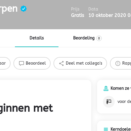
erpen
Prijs
Data
Gratis
10 oktober 2020 0
Details
Beordeling
0
aar
Beoordeel
Deel met collega's
Rap
Komen ze v
voor d
ginnen met
Kerndoele