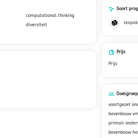
Soort pr
computational thinking
lespak
diversiteit
Prijs
Prijs
Doelgroep
voortgezet on
bovenbouw v
primair onder
bovenbouw ha