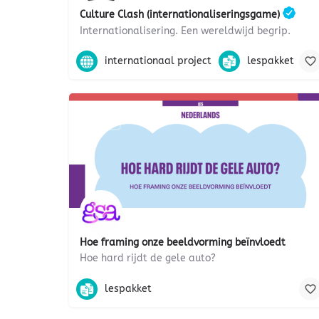
Culture Clash (internationaliseringsgame)
Internationalisering. Een wereldwijd begrip.
Burgerschap, burgerparticipatie, ethiek, cultuur, co
internationaal project
lespakket
Gratis
Hoe framing onze beeldvorming beïnvloedt
Hoe hard rijdt de gele auto?
mediawijsheid, beeldvorming, homoseksualiteit, sek
lespakket