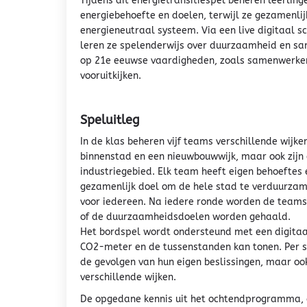
Tijdens dit energietransitiespel beheren leerling
energiebehoefte en doelen, terwijl ze gezamenli
energieneutraal systeem. Via een live digitaal s
leren ze spelenderwijs over duurzaamheid en sa
op 21e eeuwse vaardigheden, zoals samenwerken
vooruitkijken.
Speluitleg
In de klas beheren vijf teams verschillende wijken
binnenstad en een nieuwbouwwijk, maar ook zijn
industriegebied. Elk team heeft eigen behoeftes 
gezamenlijk doel om de hele stad te verduurzame
voor iedereen. Na iedere ronde worden de teams
of de duurzaamheidsdoelen worden gehaald.
Het bordspel wordt ondersteund met een digitaa
CO2-meter en de tussenstanden kan tonen. Per spe
de gevolgen van hun eigen beslissingen, maar o
verschillende wijken.
De opgedane kennis uit het ochtendprogramma, de