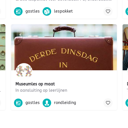
Burgerschap, wereldvoedsel, duurzaamheid, ondernemerscha
gastles
lespakket
€
Museumles op maat
museum ? In deze lastige tijd…
In aansluiting op leerlijnen
onomie, gezondheid, belasting, milieu, handel
maatschappijleer, wereldoriëntatie, politiek, staatsinrichtin
gastles
rondleiding