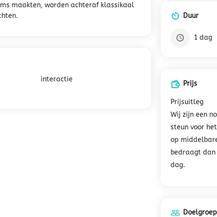
eams maakten, worden achteraf klassikaal
chten.
Duur
1 dag
interactie
Prijs
Prijsuitleg
Wij zijn een n
steun voor het
op middelbare
bedraagt dan 
dag.
Doelgroep