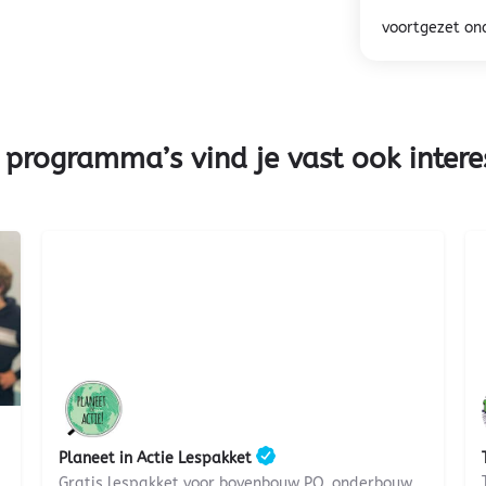
voortgezet on
 programma’s vind je vast ook intere
Gratis
Planeet in Actie Lespakket
Gratis lespakket voor bovenbouw PO, onderbouw VO en MBO.