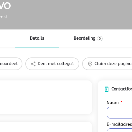
 VO
omst
Details
Beordeling
0
eoordeel
Deel met collega's
Claim deze pagina
Contactfo
Naam
E-mailadre