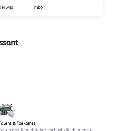
derwijs
mbo
ssant
Talent & Toekomst
Tot en met je middelbare school zijn de meeste zaken aardig voor je uitgestippeld. Daarna staat er…