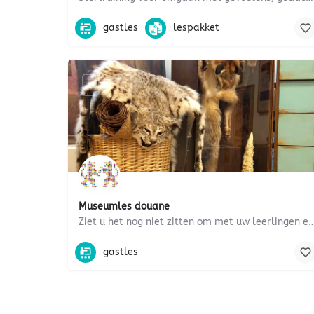
zelfvertrouwen, interactie
gastles
lespakket
€
Museumles douane
Ziet u het nog niet zitten om met uw leerlingen een bezoek te brengen aan het 
maatschappijleer, wereldoriëntatie, veiligheid, ec
gastles