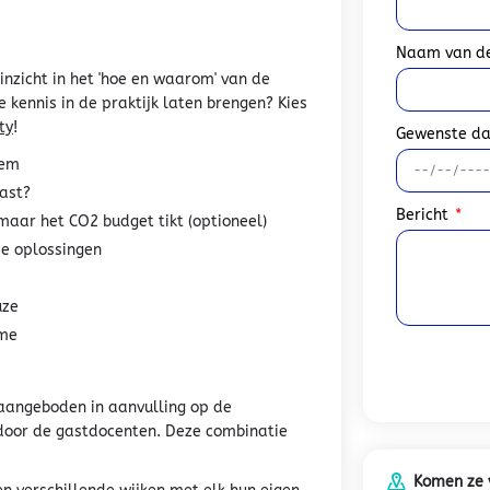
Naam van de
 inzicht in het 'hoe en waarom' van de
e kennis in de praktijk laten brengen? Kies
ty
!
Gewenste d
eem
ast?
Bericht
d maar het CO2 budget tikt (optioneel)
e oplossingen
uze
ame
 aangeboden in aanvulling op de
 door de gastdocenten. Deze combinatie
Komen ze v