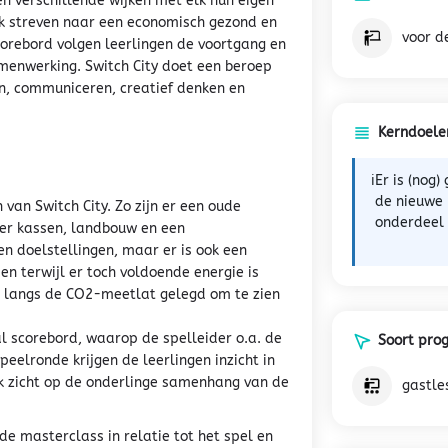
en verschillende wijken met elk hun eigen
jk streven naar een economisch gezond en
voor d
corebord volgen leerlingen de voortgang en
menwerking. Switch City doet een beroep
, communiceren, creatief denken en
Kerndoele
ℹ️
Er is (nog
de nieuwe
 van Switch City. Zo zijn er een oude
onderdeel z
 er kassen, landbouw en een
en doelstellingen, maar er is ook een
n terwijl er toch voldoende energie is
 langs de CO2-meetlat gelegd om te zien
l scorebord, waarop de spelleider o.a. de
Soort pr
elronde krijgen de leerlingen inzicht in
ok zicht op de onderlinge samenhang van de
gastle
 masterclass in relatie tot het spel en