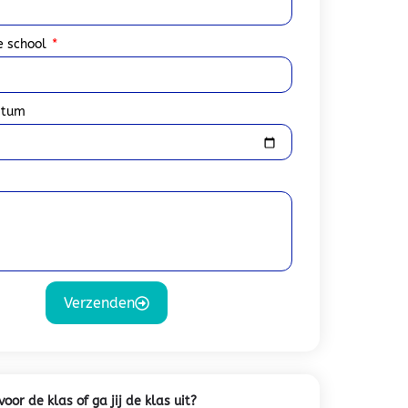
 school
atum
Verzenden
oor de klas of ga jij de klas uit?