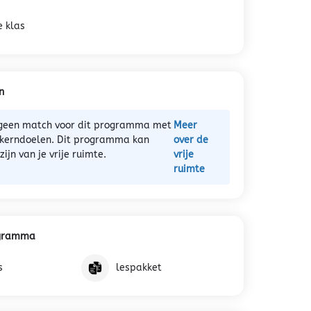
e klas
n
) geen match voor dit programma met
Meer
 kerndoelen. Dit programma kan
over de
ijn van je vrije ruimte.
vrije
ruimte
ogramma
s
lespakket