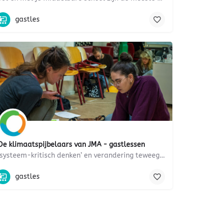
wereldoriëntatie, Beroepenoriëntatie, bedrijfsleven, ondernemerschap,
p, burgerparticipatie, afval, ondernemen, klimaatverandering
gastles
De klimaatspijbelaars van JMA - gastlessen
‘systeem-kritisch denken’ en verandering teweeg brengen in de samenleving
g, veiligheid, economie, gezondheid, belasting, milieu, handel
Burgerschap, duurzaamheid, Actie, burgerparticipatie, natuur, milieu
gastles